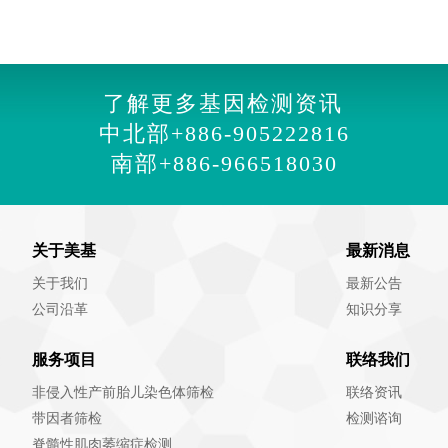
了解更多基因检测资讯
中北部
+886-905222816
南部
+886-966518030
关于美基
最新消息
关于我们
最新公告
公司沿革
知识分享
服务项目
联络我们
非侵入性产前胎儿染色体筛检
联络资讯
带因者筛检
检测谘询
脊髓性肌肉萎缩症检测