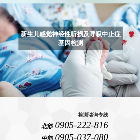
胚胎着床前染色体筛检(PGT-A) &
非
侵入性胚胎着床前染色体筛(NIPGT-
A)
VIEW MORE
检测谘询专线
0905-222-816
北部
0905-037-080
中部