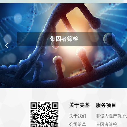
脊髓性肌肉萎缩症检测
VIEW MORE
关于美基
服务项目
关于我们
非侵入性产前胎
公司沿革
带因者筛检