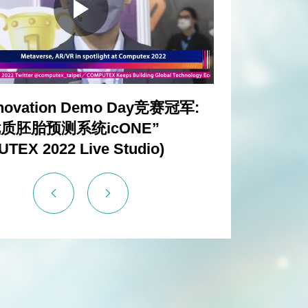
novation Demo Day竞赛冠军:
成功大学基因
质胚胎预测系统icONE”
野．磐石影像
TEX 2022 Live Studio)