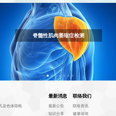
新生儿感觉神经性听损及呼吸中止症
基因检测
VIEW MORE
最新消息
联络我们
儿染色体筛检
最新公告
联络资讯
知识分享
健康谘询