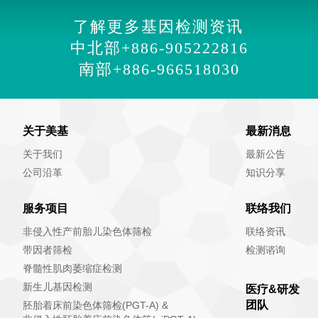
了解更多基因检测资讯
中北部
+886-905222816
南部
+886-966518030
关于美基
最新消息
关于我们
最新公告
公司沿革
知识分享
服务项目
联络我们
非侵入性产前胎儿染色体筛检
联络资讯
带因者筛检
检测谘询
脊髓性肌肉萎缩症检测
新生儿基因检测
医疗&研发
团队
胚胎着床前染色体筛检(PGT-A) &