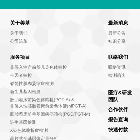
关于美基
最新消息
关于我们
最新公告
公司沿革
知识分享
服务项目
联络我们
非侵入性产前胎儿染色体筛检
联络资讯
带因者筛检
检测谘询
脊髓性肌肉萎缩症检测
新生儿基因检测
医疗&研发
团队
胚胎着床前染色体筛检(PGT-A) &
非侵入性胚胎着床前染色体筛(niPGT-A)
合作伙伴
胚胎着床前单基因疾病筛检(PGD/PGT-M)
报告查询
註生基因檢測
快速付款
X染色体脆折症检测
晶片式全基因体定量分析