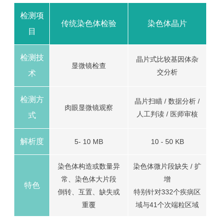
检测项
传统染色体检验
染色体晶片
目
检测技
晶片式比较基因体杂
显微镜检查
交分析
术
检测方
晶片扫瞄 / 数据分析 /
肉眼显微镜观察
人工判读 / 医师审核
式
解析度
5- 10 MB
10 - 50 KB
染色体构造或数量异
染色体微片段缺失 / 扩
常、染色体大片段
增
特色
倒转、互置、缺失或
特别针对332个疾病区
重覆
域与41个次端粒区域