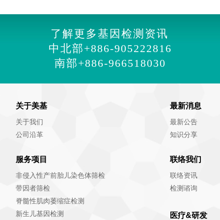
了解更多基因检测资讯
中北部
+886-905222816
南部
+886-966518030
关于美基
最新消息
关于我们
最新公告
公司沿革
知识分享
服务项目
联络我们
非侵入性产前胎儿染色体筛检
联络资讯
带因者筛检
检测谘询
脊髓性肌肉萎缩症检测
新生儿基因检测
医疗&研发