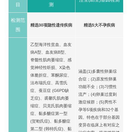
目
测
检测范
精选30项隐性遗传疾病
精选5大不孕疾病
围
乙型海洋性贫血、血友
病A型、血友病B型、
脊髓性肌肉萎缩症、感
觉神经性听损、X染色
涵盖(1)多囊性卵巢综
体脆折症、苯酮尿症、
合症；(2)原发性卵巢
法布瑞氏症、高雪氏
功能不全；(3)习惯性
症、蚕豆症 (G6PD缺
流产；(4)卵巢过度刺
乏症)、裘馨氏肌肉萎
激症候群；(5)男性不
缩症、贝克氏肌肉萎缩
孕等5项疾病和32个基
症、黏多醣症第一型
因。特色在于部分基因
(贺勒氏症)、黏多醣症
变异在临床上有对应之
第二型 (韩特氏症)、黏