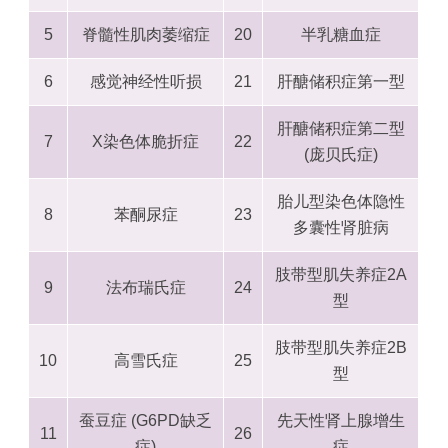
5
脊髓性肌肉萎缩症
20
半乳糖血症
6
感觉神经性听损
21
肝醣储积症第一型
肝醣储积症第二型
7
X染色体脆折症
22
(庞贝氏症)
胎儿型染色体隐性
8
苯酮尿症
23
多囊性肾脏病
肢带型肌失养症2A
9
法布瑞氏症
24
型
肢带型肌失养症2B
10
高雪氏症
25
型
蚕豆症 (G6PD缺乏
先天性肾上腺增生
11
26
症)
症