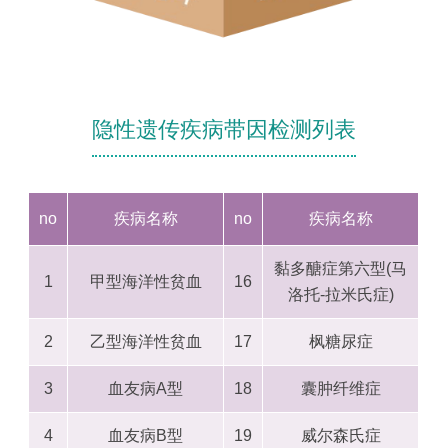
隐性遗传疾病带因检测列表
no
疾病名称
no
疾病名称
黏多醣症第六型(马
1
甲型海洋性贫血
16
洛托-拉米氏症)
2
乙型海洋性贫血
17
枫糖尿症
3
血友病A型
18
囊肿纤维症
4
血友病B型
19
威尔森氏症