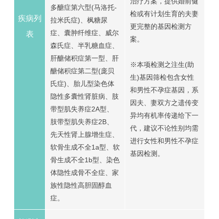
治疗方案，提供婚前健
多醣症第六型(马洛托-
检或有计划生育的夫妻
疾病列
拉米氏症)、枫糖尿
更完整的基因检测方
症、囊肿纤维症、威尔
表
案。
森氏症、半乳糖血症、
肝醣储积症第一型、肝
※本项检测之注生(助
醣储积症第二型(庞贝
生)基因筛检包含女性
氏症)、胎儿型染色体
和男性不孕症基因，系
隐性多囊性肾脏病、肢
因夫、妻双方之遗传变
带型肌失养症2A型、
异均有机率传递给下一
肢带型肌失养症2B、
代，建议不论性别均需
先天性肾上腺增生症、
进行女性和男性不孕症
软骨生成不全1a型、软
基因检测。
骨生成不全1b型、染色
体隐性成骨不全症、家
族性隐性高胆固醇血
症。