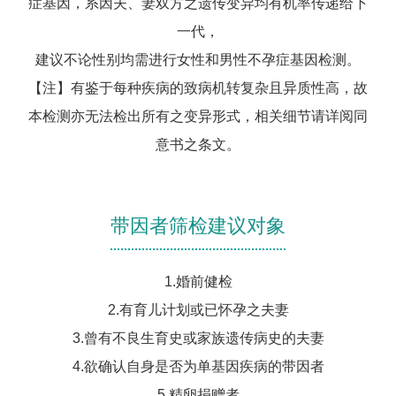
症基因，系因夫、妻双方之遗传变异均有机率传递给下
一代，
建议不论性别均需进行女性和男性不孕症基因检测。
【注】有鉴于每种疾病的致病机转复杂且异质性高，故
本检测亦无法检出所有之变异形式，相关细节请详阅同
意书之条文。
带因者筛检建议对象
1.婚前健检
2.有育儿计划或已怀孕之夫妻
3.曾有不良生育史或家族遗传病史的夫妻
4.欲确认自身是否为单基因疾病的带因者
5.精卵捐赠者