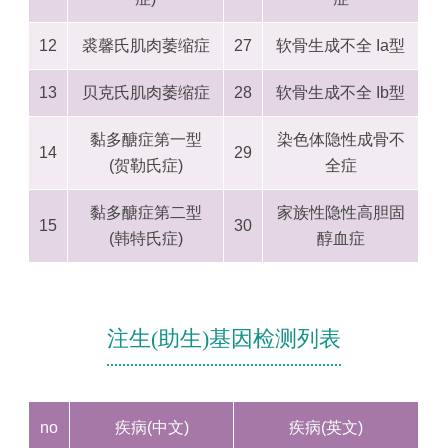
12
裘馨氏肌肉萎缩症
27
软骨生成不全 Ia型
13
贝克氏肌肉萎缩症
28
软骨生成不全 Ib型
黏多醣症第一型
染色体隐性成骨不
14
29
(贺勒氏症)
全症
黏多醣症第二型
家族性隐性高胆固
15
30
(韩特氏症)
醇血症
注生(助生)基因检测列表
no
疾病(中文)
疾病(英文)